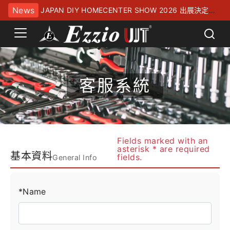
News
JAPAN DIY HOMECENTER SHOW 2026 出展決定！
幕張メッセにてお待ちしております
客服系統
Fields marked with an
asterisk * are required
基本資料
fields.
General Info
*Name