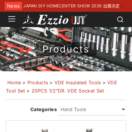
News
JAPAN DIY HOMECENTER SHOW 2026 出展決定！
幕張メッセにてお待ちしております
Products
Home
>
Products
>
VDE Insulated Tools
>
VDE
Tool Set
>
20PCS 1/2"DR. VDE Socket Set
Categories