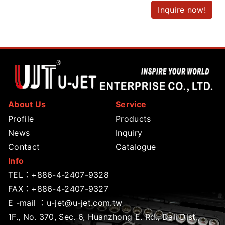
Inquire now!
About Us
Service
Profile
Products
News
Inquiry
Contact
Catalogue
Info
TEL：
+886-4-2407-9328
FAX：+886-4-2407-9327
E -mail ：
u-jet@u-jet.com.tw
1F., No. 370, Sec. 6, Huanzhong E. Rd., Dali Dist.,