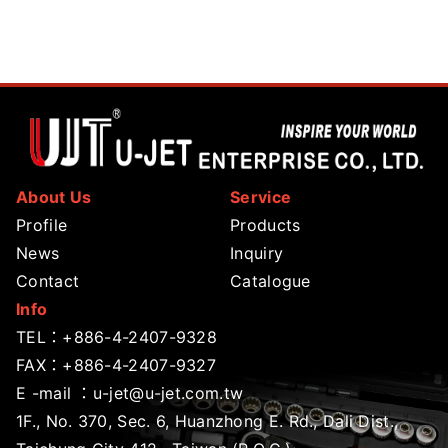
About Us
Service
Profile
Products
News
Inquiry
Contact
Catalogue
Info
TEL：
+886-4-2407-9328
FAX：+886-4-2407-9327
E -mail ：
u-jet@u-jet.com.tw
1F., No. 370, Sec. 6, Huanzhong E. Rd., Dali Dist.,